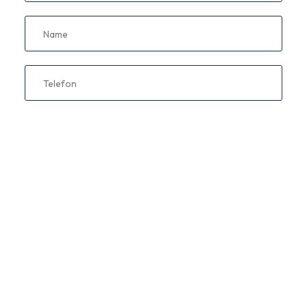
Name
Telefon
E-Mail
Information anfragen
Ich akzeptiere die
Bedingungen
bezüglich der
Datenverarbeitung