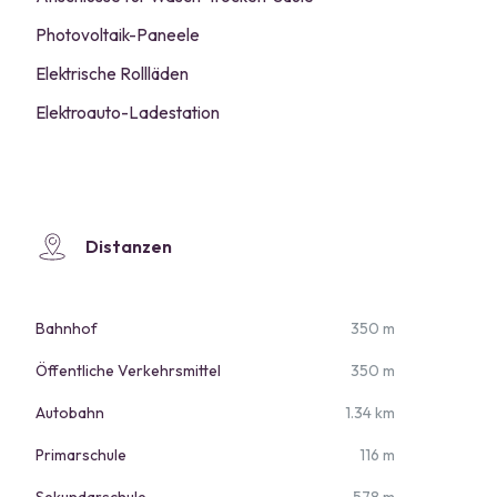
Photovoltaik-Paneele
Elektrische Rollläden
Elektroauto-Ladestation
Distanzen
Bahnhof
350 m
Öffentliche Verkehrsmittel
350 m
Autobahn
1.34 km
Primarschule
116 m
Sekundarschule
578 m