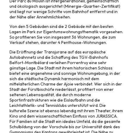
Der Parc du Moulin ist intergenerationell, gemeinschaftlich
und ökologisch ausgerichtet (Minergie-Quartier-Zertifikat)
und liegt nur wenige Schritte vom Bahnhof entfernt und in
der Nähe aller Annehmlichkeiten.
Von den 5 Gebäuden sind die 2 Gebäude mit den besten
Lagen im Park zur Eigentumswohnungsthematik vorgesehen.
So profitieren Sie von insgesamt 36 Wohnungen, die zum
Verkauf stehen, darunter 4 Penthouse-Wohnungen.
Die Eröffnung der Transjurane auf das europäische
Autobahnnetz und die Schaffung des TGV-Bahnhofs
Belfort-Montbéliard verleihen Porrentruy eine sehr
günstige Lage. Die Stadt mit ihrem historischen Schloss
bietet eine angenehme und sonnige Wohnumgebung, in der
sich die städtische Dynamik harmonisch mit dem
mittelalterlichen Charme der Ajoie verbindet. Wer sich in der
Stadt der Fürstbischöfe niederlässt, profitiert von einer
seltenen Lebensqualität, die durch moderne
Sportinfrastrukturen wie die Eislaufbahn und die
Leichtathletik- und Tennisklubs unterstützt wird. Die
kulturelle Szene ist ebenso lebendig mit ihrem Theater, ihrem
Kino und dem wissenschaftlichen Einfluss von JURASSICA.
Für Familien ist die Stadt ein ideales Umfeld, da die gesamte
Schulbildung von der Vorschule bis zur Universität dank des
Gymnasiums des Kantons gewährleistet ist. Die Nähe zu