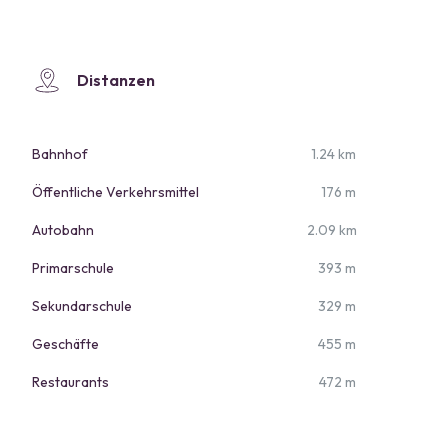
Distanzen
Bahnhof
1.24 km
Öffentliche Verkehrsmittel
176 m
Autobahn
2.09 km
Primarschule
393 m
Sekundarschule
329 m
Geschäfte
455 m
Restaurants
472 m