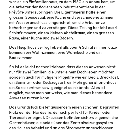
war es ein Einfamilienhaus, zu dem 1960 ein Anbau kam, um
die Arbeiter der florierenden Industriebetriebe in der
Prévôté unterzubringen. Die Eigentümerin hatte einen
grossen Speisesaal, eine Küche und verschiedene Zimmer
mit Wasseranschluss eingerichtet, um die Arbeiter zu
beherbergen und zu verpflegen. Diese Teilung besteht aus 4
Schlafzimmern, einem kleinen Abstellraum, einem grossen
Raum, einer Küche und zwei Bädern.
Das Haupthaus verfügt ebenfalls über 4 Schlafzimmer, dazu
kommen ein Wohnzimmer, eine Wohnküche und ein
Badezimmer.
So ist es leicht nachvollziehbar, dass dieses Anwesen nicht
nur für zwei Familien, die unter einem Dach leben möchten,
sondern auch für mutigere Projekte wie ein Bed & Breakfast,
ein Seminar- oder Rückzugsort, ein Mehrgenerationenhaus,
ein Sozialzentrum usw. geeignet sein könnte. Alles ist
möglich, wenn man nur weiss, wie man dieses besondere
Anwesen nutzen kann.
Das Grundstück bietet ausserdem einen schönen, begrünten
Platz auf der Nordseite, der sich perfekt für Kinder oder
Tierbesitzer eignet. Draussen befinden sich zwei gemütliche
Gartenhäuser, die beide über das Zentralheizungssystem
des Hauses beheizt und an das Stromnetz angeschlossen