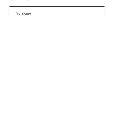
Vorname
Name
Telefon
E-Mail
Information anfragen