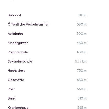
Bahnhof
811 m
Öffentliche Verkehrsmittel
530 m
Autobahn
500 m
Kindergarten
430 m
Primarschule
430 m
Sekundarschule
5.77 km
Hochschule
750 m
Geschäfte
630 m
Post
660 m
Bank
810 m
Krankenhaus
565 m