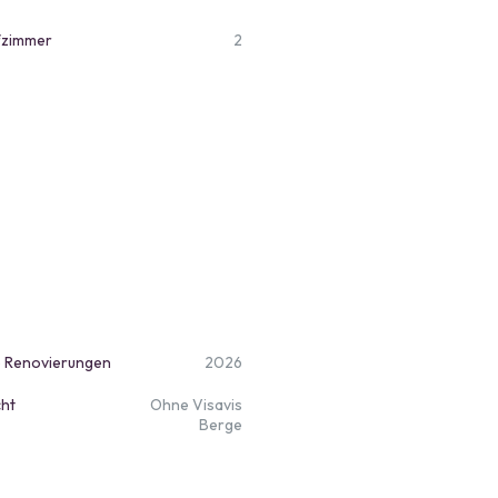
fzimmer
2
e Renovierungen
2026
cht
Ohne Visavis
Berge