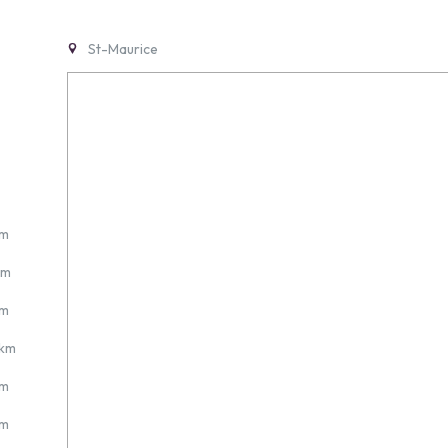
St-Maurice
 m
 m
 m
 km
 m
 m