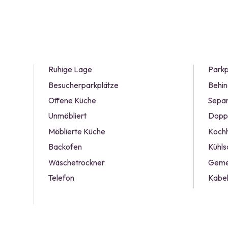
Ruhige Lage
Parkp
Besucherparkplätze
Behin
Offene Küche
Separ
Unmöbliert
Doppe
Möblierte Küche
Koch
Backofen
Kühls
Wäschetrockner
Geme
Telefon
Kabel