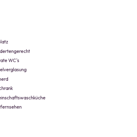
latz
dertengerecht
ate WC's
lverglasung
herd
chrank
inschaftswaschküche
fernsehen