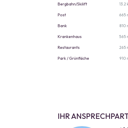
Bergbahn/Skilift
13.2
Post
665 
Bank
810 
Krankenhaus
565 
Restaurants
265 
Park / Grünfläche
910 
IHR ANSPRECHPAR