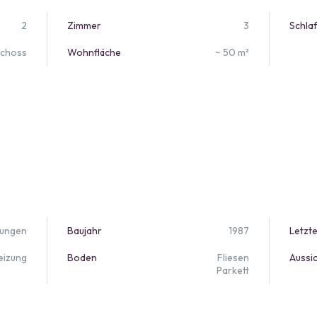
2
Zimmer
3
Schla
schoss
Wohnfläche
~ 50 m²
ungen
Baujahr
1987
Letzt
eizung
Boden
Fliesen
Aussi
Parkett