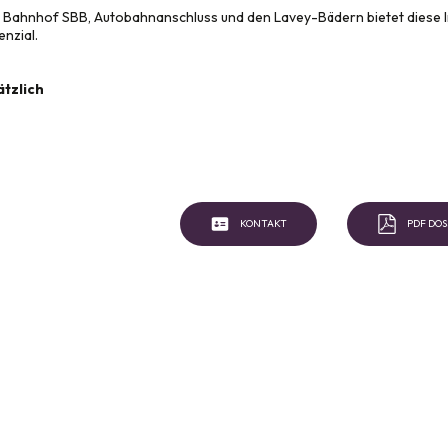
, Bahnhof SBB, Autobahnanschluss und den Lavey-Bädern bietet diese I
nzial.
ätzlich
KONTAKT
PDF DOS