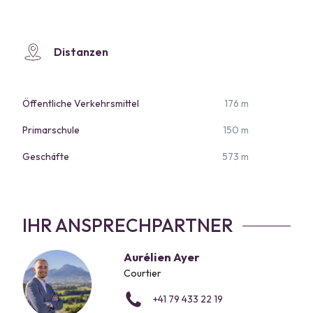
Distanzen
Öffentliche Verkehrsmittel
176 m
Primarschule
150 m
Geschäfte
573 m
IHR ANSPRECHPARTNER
Aurélien Ayer
Courtier
+41 79 433 22 19