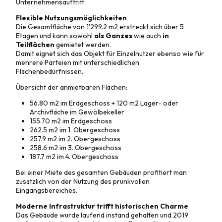
Unternehmensauftritt.
Flexible Nutzungsmöglichkeiten
Die Gesamtfläche von 1'299.2 m2 erstreckt sich über 5
Etagen und kann sowohl
als Ganzes
wie auch
in
Teilflächen
gemietet werden.
Damit eignet sich das Objekt für Einzelnutzer ebenso wie für
mehrere Parteien mit unterschiedlichen
Flächenbedürfnissen.
Übersicht der anmietbaren Flächen:
56.80 m2 im Erdgeschoss + 120 m2 Lager- oder
Archivfläche im Gewölbekeller
155.70 m2 im Erdgeschoss
262.5 m2 im 1. Obergeschoss
257.9 m2 im 2. Obergeschoss
258.6 m2 im 3. Obergeschoss
187.7 m2 im 4. Obergeschoss
Bei einer Miete des gesamten Gebäuden profitiert man
zusätzlich von der Nutzung des prunkvollen
Eingangsbereiches.
Moderne Infrastruktur trifft historischen Charme
Das Gebäude wurde laufend instand gehalten und 2019