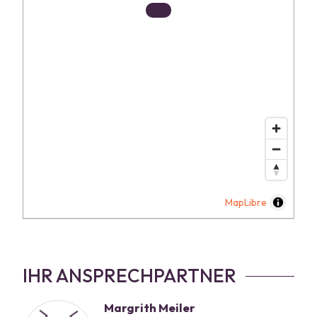
MapLibre
IHR ANSPRECHPARTNER
Margrith Meiler