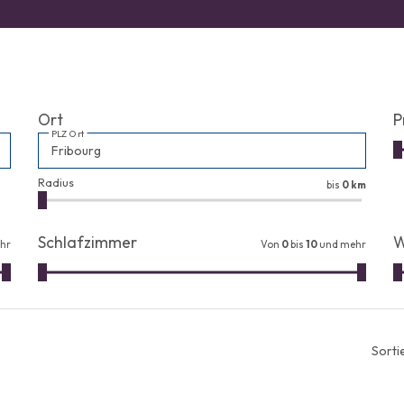
Ort
P
PLZ Ort
Radius
bis
0 km
Schlafzimmer
W
hr
Von
0
bis
10
und mehr
Sorti