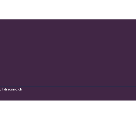
auf
dreamo.ch