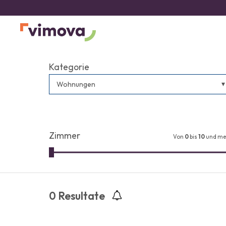
Kategorie
Wohnungen
Zimmer
Von
0
bis
10
und me
0
Resultate