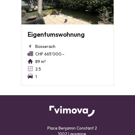
Eigentumswohnung
Büsserach
CHF 665'000.-
89 m²
2.5
1
Place Benjamin Constant 2
1002 Lausanne