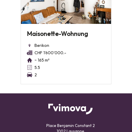
Maisonette-Wohnung
Berikon
CHF 1'600'000.-
~ 165 m²
5.5
2
Place Benjamin Constant 2
1002 Lausanne