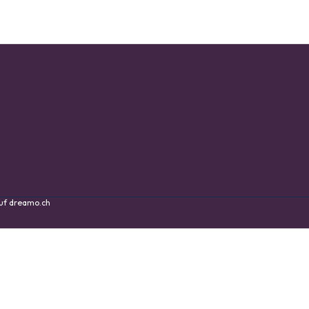
auf
dreamo.ch