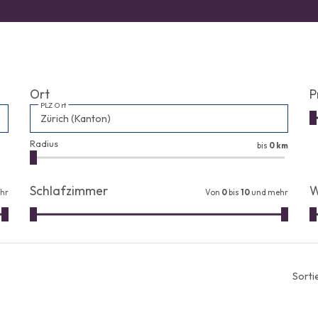
Ort
P
PLZ Ort
Radius
bis
0 km
Schlafzimmer
W
hr
Von
0
bis
10
und mehr
Sorti