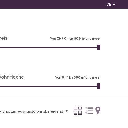
DE
reis
Von
CHF 0.-
bis
50 Mio
und mehr
ohnfläche
Von
0 m²
bis
500 m²
und mehr
erung:
Einfügungsdatum absteigend