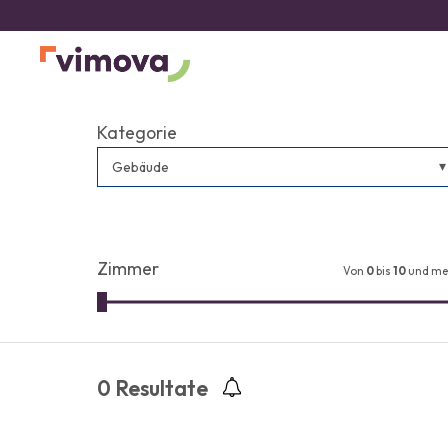
Kategorie
Gebäude
Zimmer
Von
0
bis
10
und me
0
Resultate