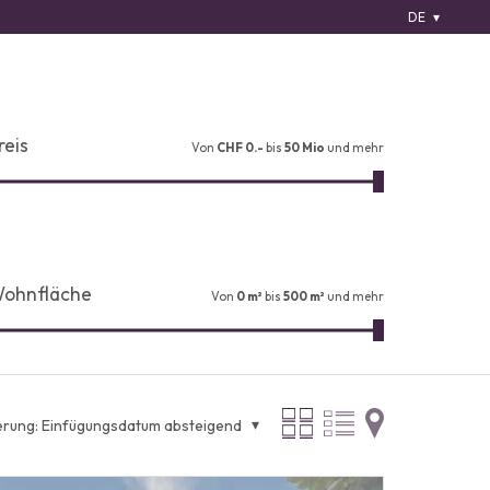
DE
reis
Von
CHF 0.-
bis
50 Mio
und mehr
ohnfläche
Von
0 m²
bis
500 m²
und mehr
erung:
Einfügungsdatum absteigend