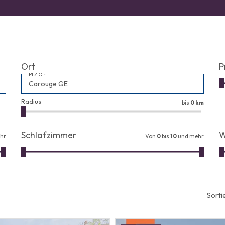
Ort
P
PLZ Ort
Radius
bis
0 km
Schlafzimmer
W
hr
Von
0
bis
10
und mehr
Sorti