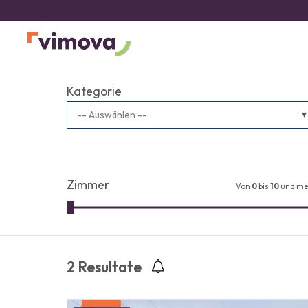
Kategorie
-- Auswählen --
Zimmer
Von
0
bis
10
und me
2
Resultate