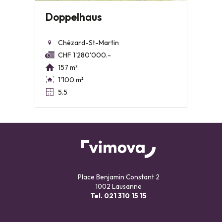
Doppelhaus
Chézard-St-Martin
CHF 1'280'000.-
157 m²
1'100 m²
5.5
Place Benjamin Constant 2
1002 Lausanne
Tel.
021 310 15 15