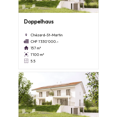
Doppelhaus
Chézard-St-Martin
CHF 1'330'000.-
157 m²
1'100 m²
5.5