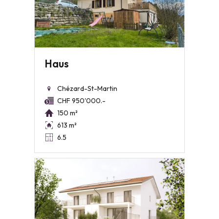
Haus
Chézard-St-Martin
CHF 950'000.-
150 m²
613 m²
6.5