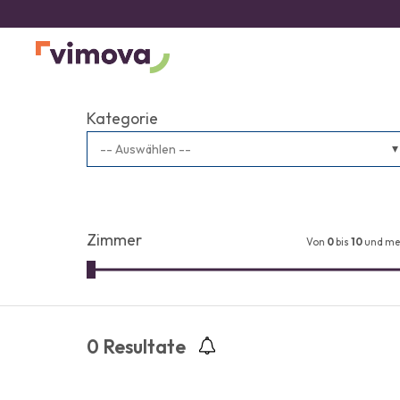
Kategorie
-- Auswählen --
Zimmer
Von
0
bis
10
und me
0
Resultate