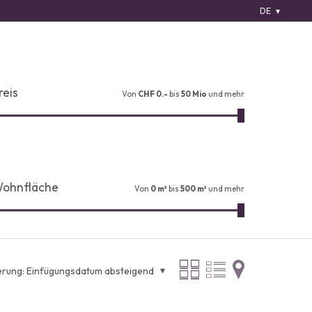
DE
reis
Von
CHF 0.-
bis
50 Mio
und mehr
ohnfläche
Von
0 m²
bis
500 m²
und mehr
erung:
Einfügungsdatum absteigend