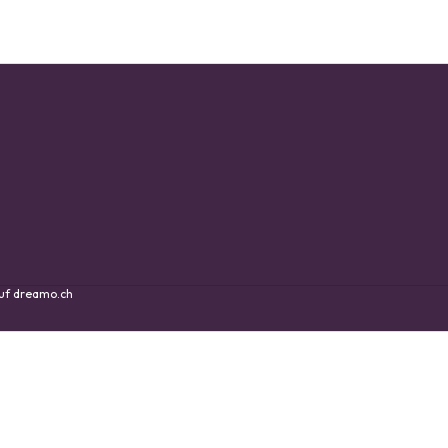
auf
dreamo.ch