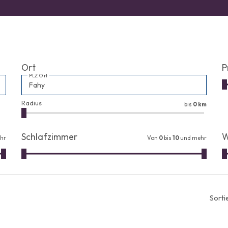
Ort
P
PLZ Ort
Radius
bis
0 km
Schlafzimmer
W
hr
Von
0
bis
10
und mehr
Sorti