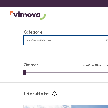
Kategorie
-- Auswählen --
Zimmer
Von
0
bis
10
und me
1
Resultate