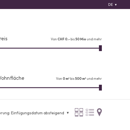
DE
reis
Von
CHF 0.-
bis
50 Mio
und mehr
ohnfläche
Von
0 m²
bis
500 m²
und mehr
erung:
Einfügungsdatum absteigend