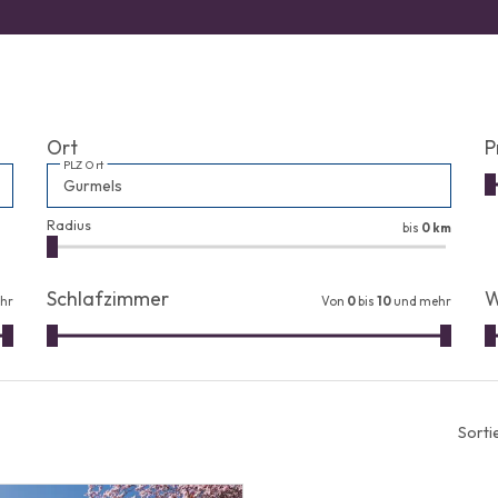
Ort
P
PLZ Ort
Radius
bis
0 km
Schlafzimmer
W
hr
Von
0
bis
10
und mehr
Sorti