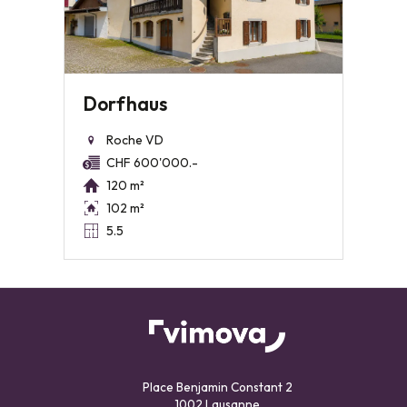
Dorfhaus
Roche VD
CHF 600'000.-
120 m²
102 m²
5.5
Place Benjamin Constant 2
1002 Lausanne