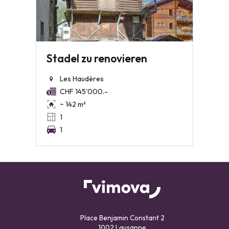
Stadel zu renovieren
Les Haudères
CHF 145'000.-
~ 142 m²
1
1
Place Benjamin Constant 2
1002 Lausanne