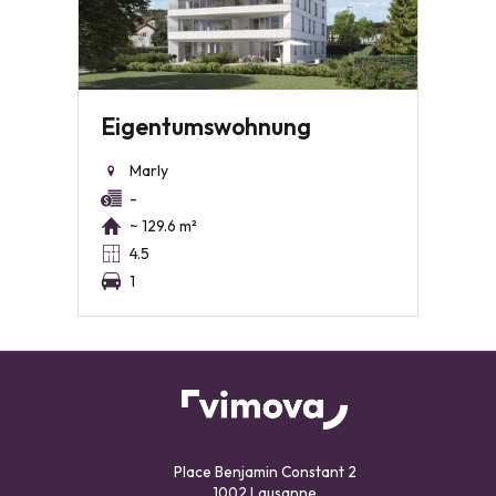
Eigentumswohnung
Marly
-
~ 129.6 m²
4.5
1
Place Benjamin Constant 2
1002 Lausanne