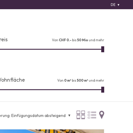
DE
reis
Von
CHF 0.-
bis
50 Mio
und mehr
ohnfläche
Von
0 m²
bis
500 m²
und mehr
erung:
Einfügungsdatum absteigend