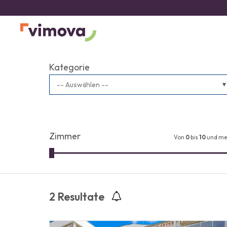
Kategorie
-- Auswählen --
Zimmer
Von
0
bis
10
und me
2
Resultate