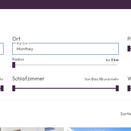
Ort
P
PLZ Ort
Radius
bis
0 km
Schlafzimmer
W
hr
Von
0
bis
10
und mehr
Sorti