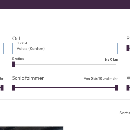
Ort
P
PLZ Ort
Radius
bis
0 km
Schlafzimmer
W
hr
Von
0
bis
10
und mehr
Sorti