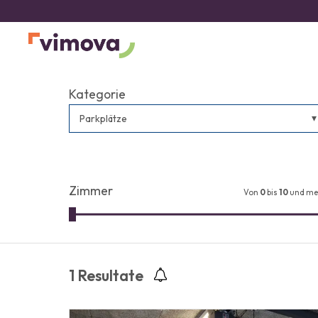
Kategorie
Parkplätze
Zimmer
Von
0
bis
10
und me
1
Resultate