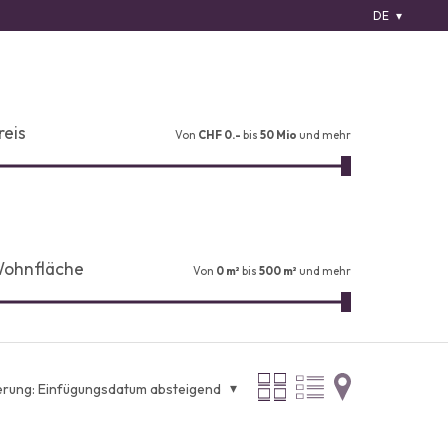
DE
reis
Von
CHF 0.-
bis
50 Mio
und mehr
ohnfläche
Von
0 m²
bis
500 m²
und mehr
erung:
Einfügungsdatum absteigend