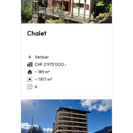
Chalet
Verbier
CHF 2'975'000.-
~ 189 m²
~ 1'817 m²
6