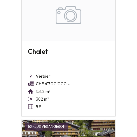
Chalet
Verbier
CHF 4'300'000.-
151.2 m²
382 m²
5.5
EXKLUSIVES ANGEBOT