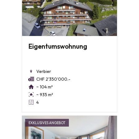
Eigentumswohnung
Verbier
CHF 2'350'000.-
~ 104 m²
~ 935 m²
4
EXKLUSIVES ANGEBOT