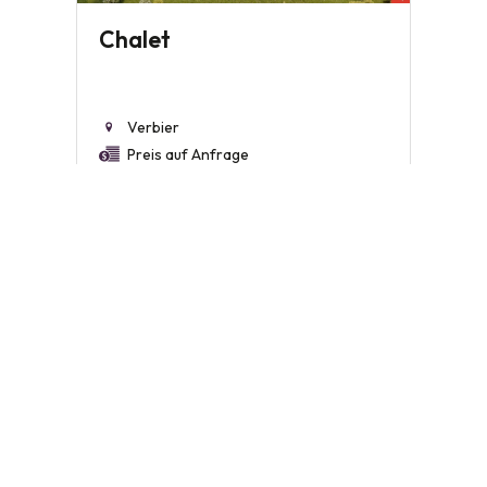
Chalet
Verbier
Preis auf Anfrage
455.1 m²
660 m²
6
Place Benjamin Constant 2
1002 Lausanne
Tel.
021 310 15 15