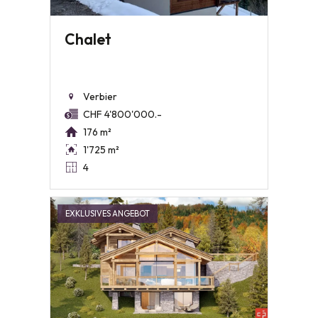
Chalet
Verbier
CHF 4'800'000.-
176 m²
1'725 m²
4
EXKLUSIVES ANGEBOT