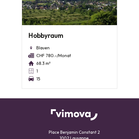
Hobbyraum
Blauen
CHF 780.-/Monat
68.3 m²
1
15
Place Benjamin Constant 2
1002 Lausanne