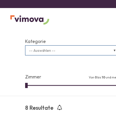
Kategorie
-- Auswählen --
Zimmer
Von
0
bis
10
und me
8
Resultate