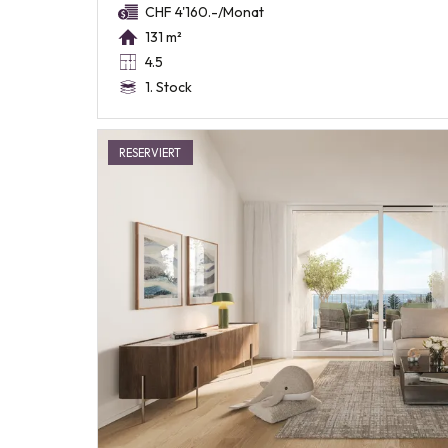
CHF 4'160.-/Monat
131 m²
4.5
1. Stock
RESERVIERT