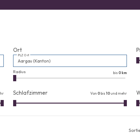
Ort
P
PLZ Ort
Radius
bis
0 km
Schlafzimmer
W
hr
Von
0
bis
10
und mehr
Sorti