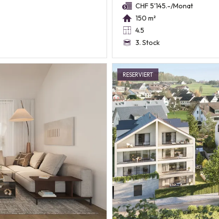
CHF 5'145.-/Monat
150 m²
4.5
3. Stock
RESERVIERT