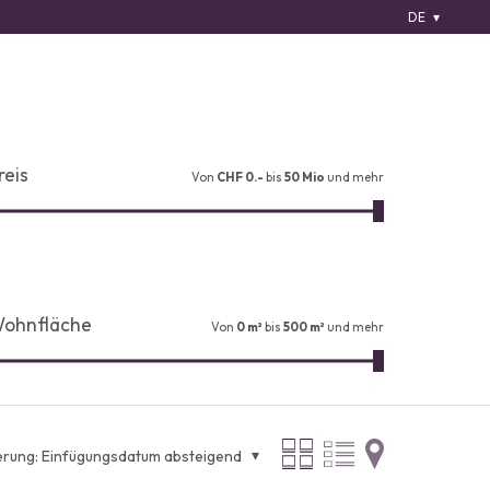
DE
reis
Von
CHF 0.-
bis
50 Mio
und mehr
ohnfläche
Von
0 m²
bis
500 m²
und mehr
erung:
Einfügungsdatum absteigend