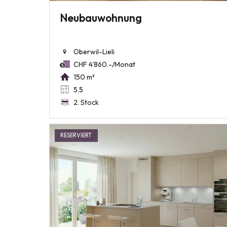
Neubauwohnung
Oberwil-Lieli
CHF 4'860.-/Monat
150 m²
5.5
2. Stock
RESERVIERT