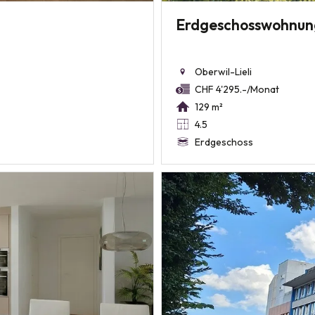
Erdgeschosswohnun
Oberwil-Lieli
CHF 4'295.-/Monat
129 m²
4.5
Erdgeschoss