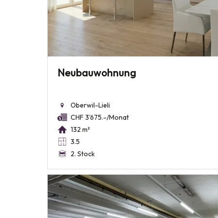
Neubauwohnung
Oberwil-Lieli
CHF 3'675.-/Monat
132 m²
3.5
2. Stock