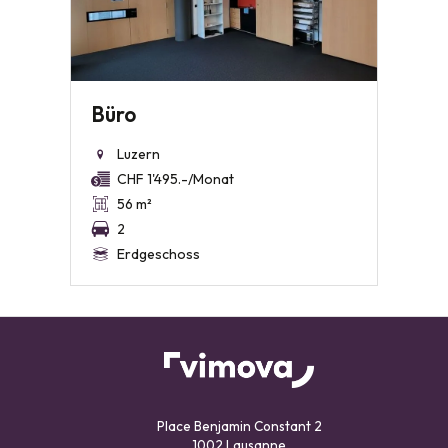
Büro
Luzern
CHF 1'495.-/Monat
56 m²
2
Erdgeschoss
Place Benjamin Constant 2
1002 Lausanne