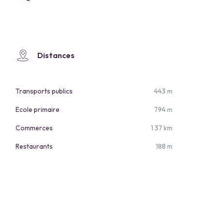
Distances
Transports publics
443 m
Ecole primaire
794 m
Commerces
1.37 km
Restaurants
188 m