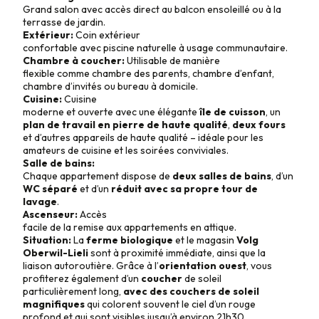
Grand salon avec accès direct au balcon ensoleillé ou à la
terrasse de jardin.
Extérieur:
Coin extérieur
confortable avec piscine naturelle à usage communautaire.
Chambre à coucher:
Utilisable de manière
flexible comme chambre des parents, chambre d’enfant,
chambre d’invités ou bureau à domicile.
Cuisine:
Cuisine
moderne et ouverte avec une élégante
île de cuisson
, un
plan de travail en pierre de haute qualité
,
deux fours
et d’autres appareils de haute qualité – idéale pour les
amateurs de cuisine et les soirées conviviales.
Salle de bains:
Chaque appartement dispose de
deux salles de bains
, d’un
WC séparé
et d’un
réduit avec sa propre tour de
lavage
.
Ascenseur:
Accès
facile de la remise aux appartements en attique.
Situation:
La
ferme biologique
et le magasin
Volg
Oberwil-Lieli
sont à proximité immédiate, ainsi que la
liaison autoroutière. Grâce à l’
orientation ouest
, vous
profiterez également d’un
coucher
de soleil
particulièrement long,
avec des couchers de soleil
magnifiques
qui colorent souvent le ciel d’un rouge
profond et qui sont visibles jusqu’à environ 21h30.