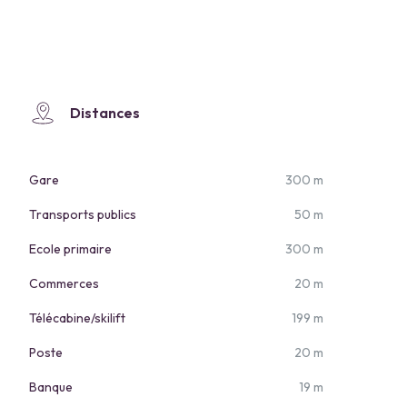
Distances
Gare
300 m
Transports publics
50 m
Ecole primaire
300 m
Commerces
20 m
Télécabine/skilift
199 m
Poste
20 m
Banque
19 m