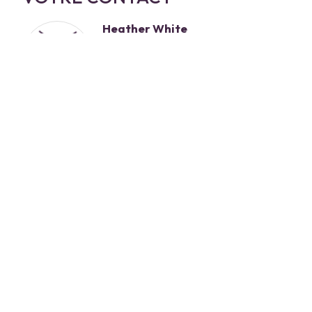
Heather White
Courtère
079 747 95 42