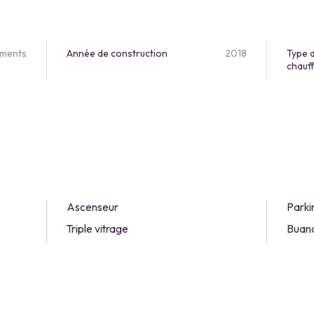
ements
Année de construction
2018
Type 
chauf
Ascenseur
Parki
Triple vitrage
Buand