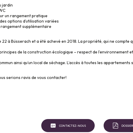
 jardin
 WC
our un rangement pratique
es options d’utilisation variées
n rangement supplémentaire
e 22 à Büsserach et a été achevé en 2018. La propriété, qui ne compte q
 principes de la construction écologique – respect de l’environnement et
commun ainsi qu’un local de séchage. L’accès à toutes les appartements s
us serions ravis de vous contacter!
CONTACTEZ-NOUS
DOSSIER