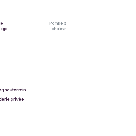
de
Pompe à
fage
chaleur
ng souterrain
erie privée