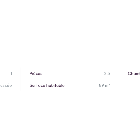
1
Pièces
2.5
Cham
aussée
Surface habitable
89 m²