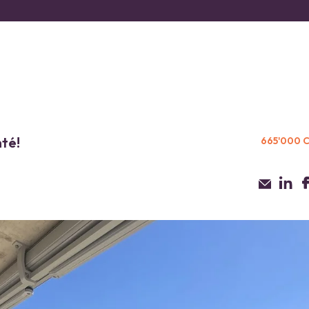
nté!
665'000 