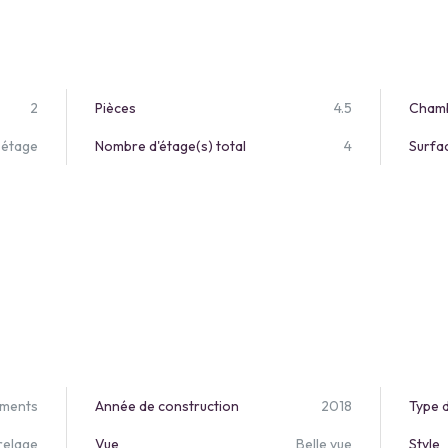
2
Pièces
4.5
Cham
 étage
Nombre d'étage(s) total
4
Surfa
ements
Année de construction
2018
Type 
relage
Vue
Belle vue
Style