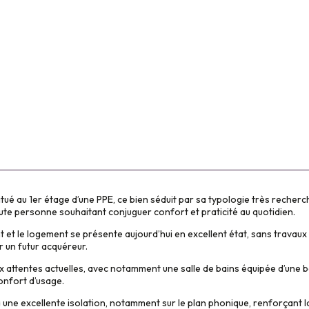
ué au 1er étage d’une PPE, ce bien séduit par sa typologie très recherc
oute personne souhaitant conjuguer confort et praticité au quotidien.
t et le logement se présente aujourd’hui en excellent état, sans travaux 
 un futur acquéreur.
x attentes actuelles, avec notamment une salle de bains équipée d’une b
onfort d’usage.
 à une excellente isolation, notamment sur le plan phonique, renforçant la 