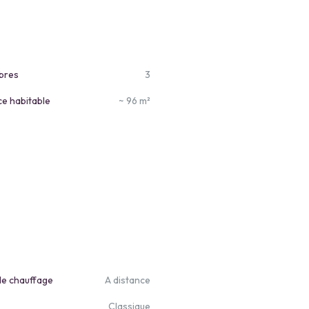
bres
3
ce habitable
~ 96 m²
de chauffage
A distance
Classique