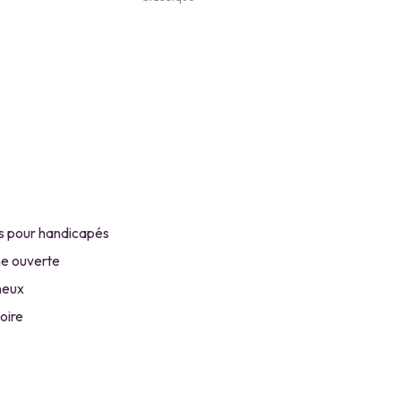
 pour handicapés
ne ouverte
neux
oire