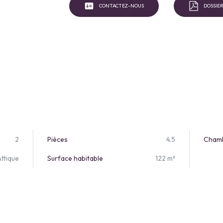
CONTACTEZ-NOUS
DOSSIER
2
Pièces
4.5
Cham
Attique
Surface habitable
122 m²