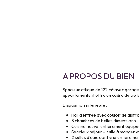
A PROPOS DU BIEN
Spacieux attique de 122 m² avec garage
appartements, il offre un cadre de vie 
Disposition intérieure :
Hall dʼentrée avec couloir de dist
3 chambres de belles dimensions
Cuisine neuve, entièrement équipée
Spacieux séjour – salle à manger et
2 salles dʼeau, dont une entièrem