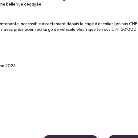
une belle vue dégagée
ttenante, accessible directement depuis la cage dʼescalier (en sus CH
t 7 avec prise pour recharge de véhicule électrique (en sus CHF 50ʼ000.
rme 2026