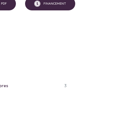
 PDF
FINANCEMENT
bres
3