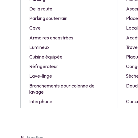
De la route
Asce
Parking souterrain
Place(
Cave
Local
Armoires encastrées
Accès
Lumineux
Trave
Cuisine équipée
Plaqu
Réfrigérateur
Congé
Lave-linge
Sèche
Branchements pour colonne de
Douc
lavage
Interphone
Conc
Monthey