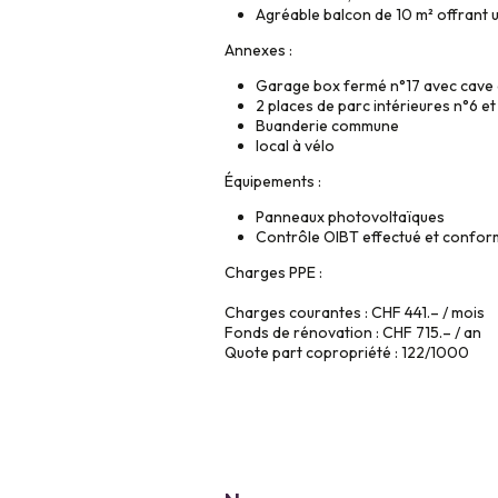
Agréable balcon de 10 m² offrant 
Annexes :
Garage box fermé n°17 avec cave a
2 places de parc intérieures n°6 e
Buanderie commune
local à vélo
Équipements :
Panneaux photovoltaïques
Contrôle OIBT effectué et confo
Charges PPE :
Charges courantes : CHF 441.– / mois
Fonds de rénovation : CHF 715.– / an
Quote part copropriété : 122/1000