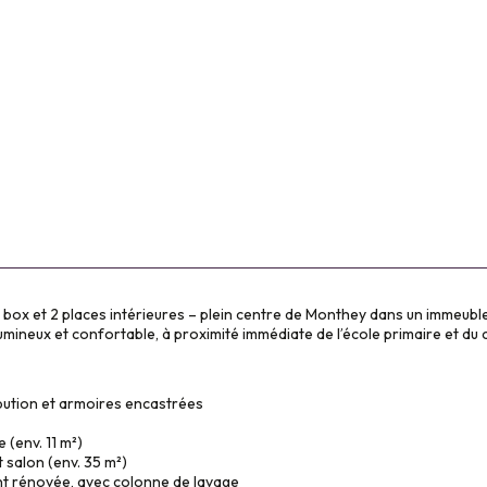
 box et 2 places intérieures – plein centre de Monthey dans un immeubl
lumineux et confortable, à proximité immédiate de lʼécole primaire et d
ribution et armoires encastrées
 (env. 11 m²)
 salon (env. 35 m²)
ent rénovée, avec colonne de lavage