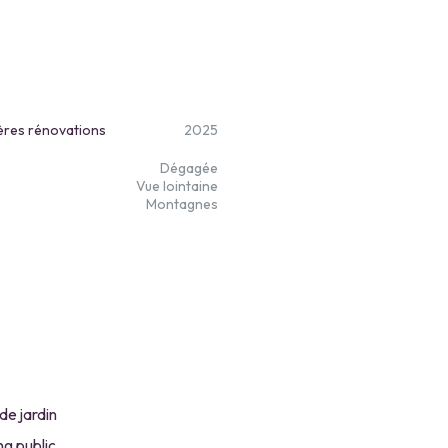
ères rénovations
2025
Dégagée
Vue lointaine
Montagnes
de jardin
ng public