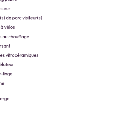
nseur
s) de parc visiteur(s)
 à vélos
 au chauffage
rsant
es vitrocéramiques
lateur
-linge
he
ierge