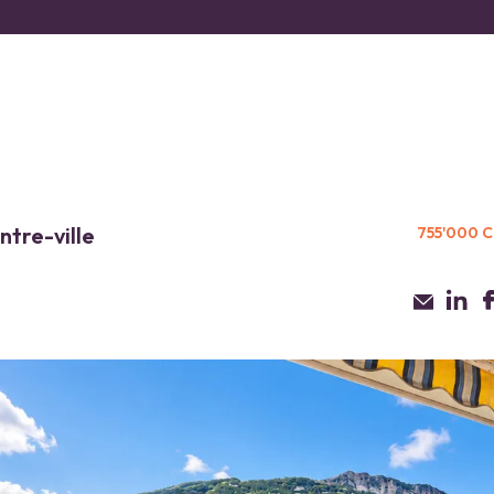
ntre-ville
755'000 