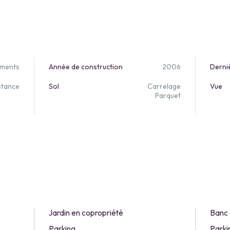
ements
Année de construction
2006
Derni
stance
Sol
Carrelage
Vue
Parquet
Jardin en copropriété
Banc 
Parking
Parki