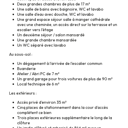
Deux grandes chambres de plus de 17
m²
Une salle de bains avec baignoire, WC et lavabo
Une salle d'eau avec douche, WC et lavabo
Une grand espace séjour salle à manger cathédrale
avec une cheminée, un accès direct sur la terrasse et un
escalier vers l'étage
Un deuxième séjour / salon mansardé
Une grande chambre mansardée
Un WC séparé avec lavabo
Au sous-sol :
Un dégagement à l'arrivée de l'escalier commun
Buanderie
Atelier / Abri PC de 7
m²
Un grand garage pour trois voitures de plus de 90
m²
Local technique de 6
m²
Les extérieurs :
Accès privé d'environ 35
m²
Cinq places de stationnement dans la cour d'accès
complètent ce bien
Trois places extérieures supplémentaire le long de la
clôture
Un jardin clôturé et arborisé de 846
m² avec un