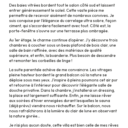
Des baies vitrées bordent tout le salon côté sud et laissent
entrer généreusement le soleil. Cette vaste pièce me
permettra de recevoir aisément de nombreux convives. Je
suis conquise par l'élégance du carrelage ultra sobre, façon
ciment, qui s'accordera facilement avec tout. Côté est, la
porte-fenêtre s'ouvre sur une terrasse plus ombragée.
Au 1er étage, le charme continue d'opérer. J'y découvre trois
chambres à coucher sous un beau plafond de bois clair, une
salle de bain raffinée, avec des matériaux de qualité
supérieure, et enfin, la buanderie. Plus besoin de descendre
et remonter les corbeilles de linge !
La suite parentale achève de me convaincre. Les vitrages
pleine hauteur bordent le grand balcon où la nature se
déploie sous mes yeux. J'inspire à pleins poumons cet air pur
et retourne à l'intérieur pour découvrir l'élégante salle de
douche privative. Dans la chambre, j'installerai un dressing,
la place est largement suffisante. Enfin, je me laisse rêver
aux soirées d'hiver enneigées durant lesquelles le sauna
(déjà prévu) viendra nous réchauffer. Sur le balcon, nous
nous rafraîchirons à la lumière du clair de lune en observant
la nature givrée...
Je n'ai plus aucun doute, cette villa est bien celle de mes rêves