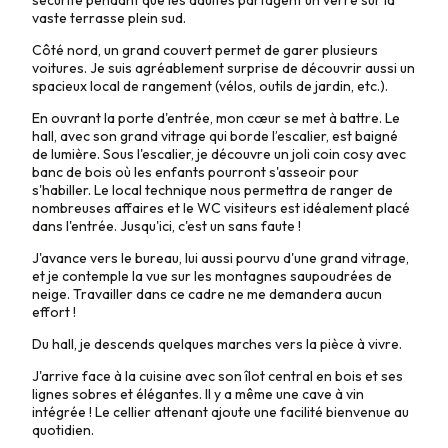
vaste terrasse plein sud.
Côté nord, un grand couvert permet de garer plusieurs
voitures. Je suis agréablement surprise de découvrir aussi un
spacieux local de rangement (vélos, outils de jardin, etc.).
En ouvrant la porte d'entrée, mon cœur se met à battre. Le
hall, avec son grand vitrage qui borde l’escalier, est baigné
de lumière. Sous l'escalier, je découvre un joli coin cosy avec
banc de bois où les enfants pourront s'asseoir pour
s'habiller. Le local technique nous permettra de ranger de
nombreuses affaires et le WC visiteurs est idéalement placé
dans l'entrée. Jusqu'ici, c'est un sans faute !
J'avance vers le bureau, lui aussi pourvu d'une grand vitrage,
et je contemple la vue sur les montagnes saupoudrées de
neige. Travailler dans ce cadre ne me demandera aucun
effort !
Du hall, je descends quelques marches vers la pièce à vivre.
J'arrive face à la cuisine avec son îlot central en bois et ses
lignes sobres et élégantes. Il y a même une cave à vin
intégrée ! Le cellier attenant ajoute une facilité bienvenue au
quotidien.