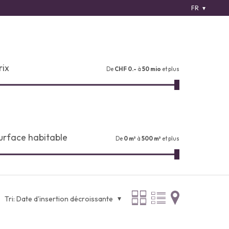
FR
rix
De
CHF 0.-
à
50 mio
et plus
urface habitable
De
0 m²
à
500 m²
et plus
Tri:
Date d'insertion décroissante