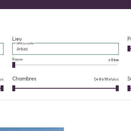
Lieu
P
NPA Localité
Rayon
à
0 km
Chambres
S
lus
De
0
à
10
et plus