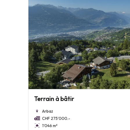
Terrain à bâtir
Arbaz
CHF 275'000.-
1'046 m²