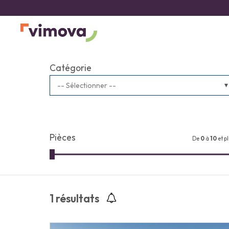
Catégorie
-- Sélectionner --
Pièces
De
0
à
10
et p
1
résultats