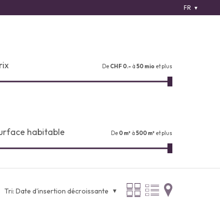
FR
rix
De
CHF 0.-
à
50 mio
et plus
urface habitable
De
0 m²
à
500 m²
et plus
Tri:
Date d'insertion décroissante