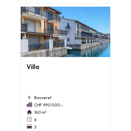
Villa
Bouveret
CHF 990'000.-
160 m²
6
2