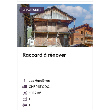
OPPORTUNITÉ
Raccard à rénover
Les Haudères
CHF 145'000.-
~ 142 m²
1
1