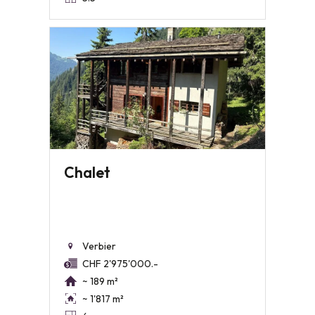
Chalet
Verbier
CHF 2'975'000.-
~ 189 m²
~ 1'817 m²