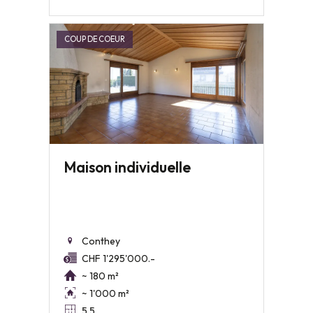
COUP DE COEUR
Maison individuelle
Conthey
CHF 1'295'000.-
~ 180 m²
~ 1'000 m²
5.5