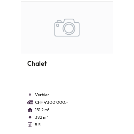
Chalet
Verbier
CHF 4'300'000.-
151.2 m²
382 m²
5.5