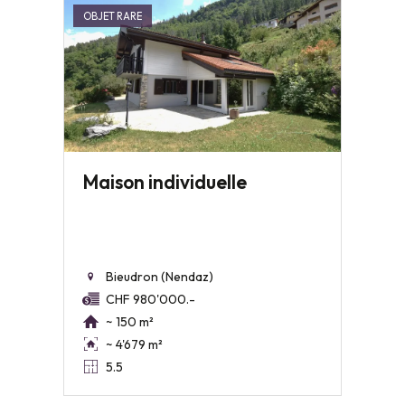
OBJET RARE
Maison individuelle
Bieudron (Nendaz)
CHF 980'000.-
~ 150 m²
~ 4'679 m²
5.5