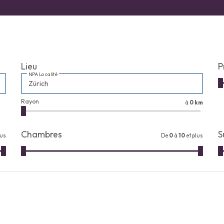
Lieu
P
NPA Localité
Rayon
à
0 km
Chambres
S
lus
De
0
à
10
et plus