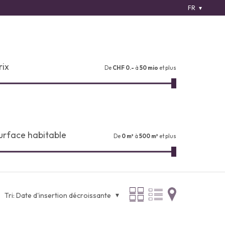
FR
rix
De
CHF 0.-
à
50 mio
et plus
urface habitable
De
0 m²
à
500 m²
et plus
Tri:
Date d'insertion décroissante