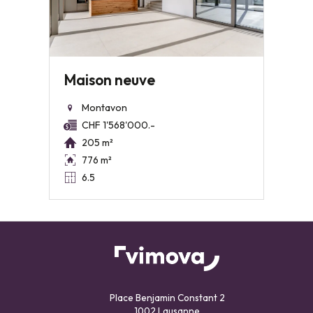
Maison neuve
Montavon
CHF 1'568'000.-
205 m²
776 m²
6.5
Place Benjamin Constant 2
1002 Lausanne