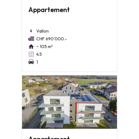
Appartement
Vallon
CHF 690'000.-
~ 105 m²
4.5
1