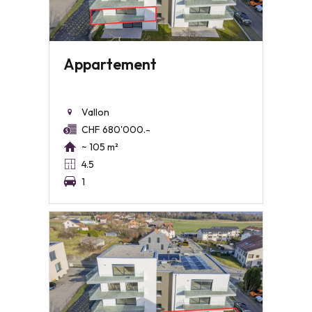
Appartement
Vallon
CHF 680'000.-
~ 105 m²
4.5
1