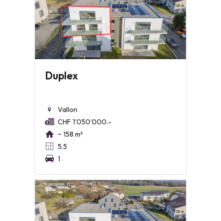
Duplex
Vallon
CHF 1'050'000.-
~ 158 m²
5.5
1