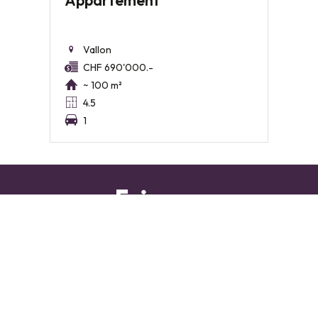
Appartement
Vallon
CHF 690'000.-
~ 100 m²
4.5
1
Place Benjamin Constant 2
1002 Lausanne
Tél.
021 310 15 15
®
Logiciel Immomig
2004-2026 par IMMOMIG SA | Tous