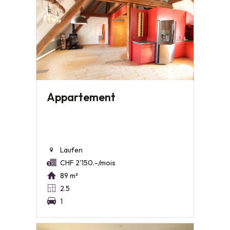
Appartement
Laufen
CHF 2'150.-/mois
89 m²
2.5
1