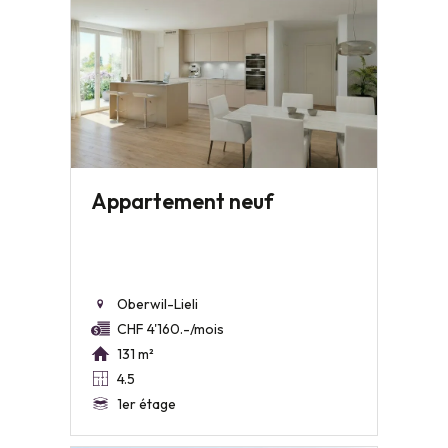
Appartement neuf
Oberwil-Lieli
CHF 4'160.-/mois
131 m²
4.5
1er étage