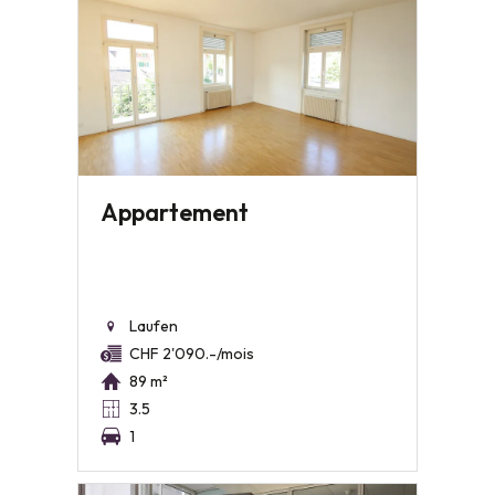
Appartement
Laufen
CHF 2'090.-/mois
89 m²
3.5
1