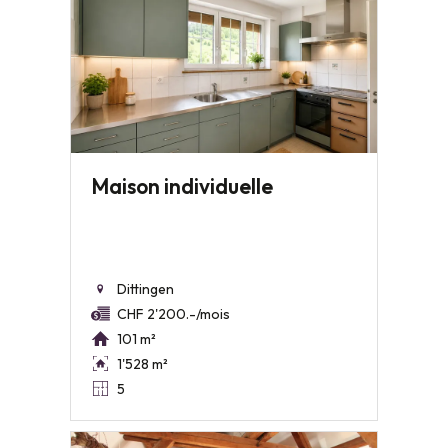
Maison individuelle
Dittingen
CHF 2'200.-/mois
101 m²
1'528 m²
5