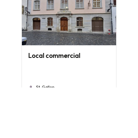
Local commercial
St. Gallen
CHF 290'000.-/an
~ 1'299.2 m²