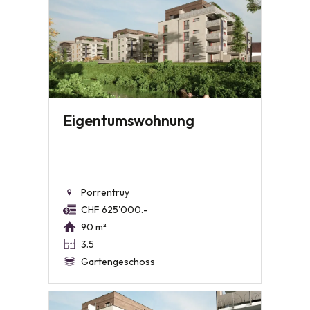
Eigentumswohnung
Porrentruy
CHF 625'000.-
90 m²
3.5
Gartengeschoss