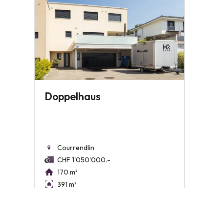
Doppelhaus
Courrendlin
CHF 1'050'000.-
170 m²
391 m²
6.5