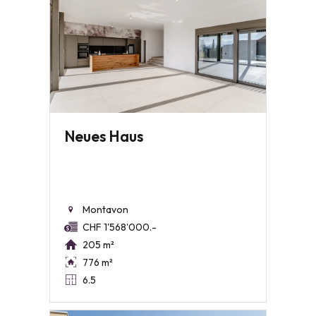
Neues Haus
Montavon
CHF 1'568'000.-
205 m²
776 m²
6.5