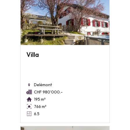
Villa
Delémont
CHF 980'000.-
195 m²
766 m²
6.5