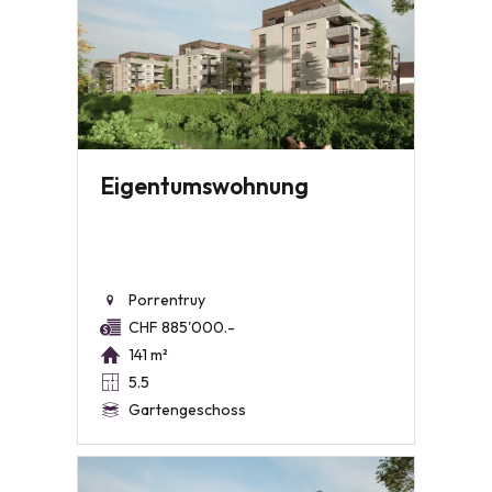
Eigentumswohnung
Porrentruy
CHF 885'000.-
141 m²
5.5
Gartengeschoss