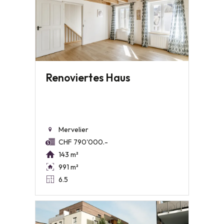
Renoviertes Haus
Mervelier
CHF 790'000.-
143 m²
991 m²
6.5