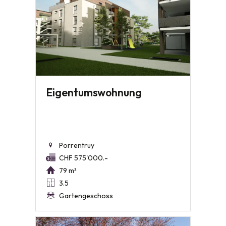
Eigentumswohnung
Porrentruy
CHF 575'000.-
79 m²
3.5
Gartengeschoss