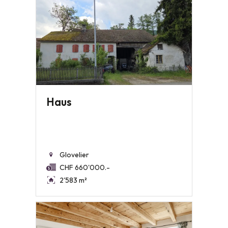
Haus
Glovelier
CHF 660'000.-
2'583 m²